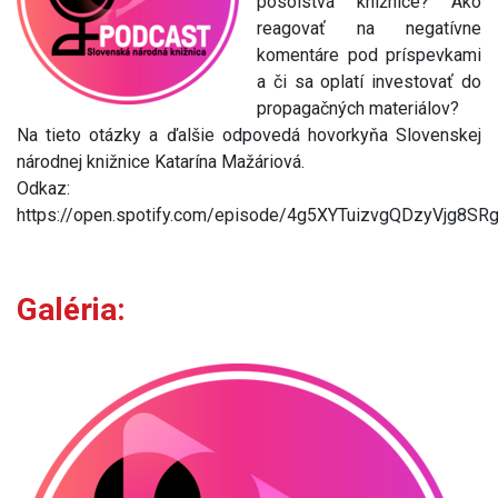
posolstvá knižnice? Ako
reagovať na negatívne
komentáre pod príspevkami
a či sa oplatí investovať do
propagačných materiálov?
Na tieto otázky a ďalšie odpovedá hovorkyňa Slovenskej
národnej knižnice Katarína Mažáriová.
Odkaz:
https://open.spotify.com/episode/4g5XYTuizvgQDzyVjg8SR
Galéria: