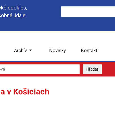
cké cookies,
obné údaje.
Archív
Novinky
Kontakt
a v Košiciach