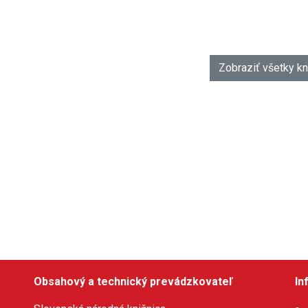
Zobraziť všetky kn
Obsahový a technický prevádzkovateľ
In