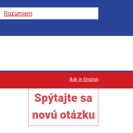
Rozumiem
Ask in English
Spýtajte sa
novú otázku